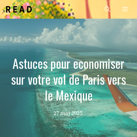
Aller
Me
au
contenu
Astuces pour economiser
sur votre vol de Paris vers
le Mexique
27 mai 2025