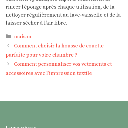
rincer l'éponge après chaque utilisation, de la
nettoyer régulièrement au lave-vaisselle et de la
laisser sécher à l'air libre.
Catégories
maison
Comment choisir la housse de couette
parfaite pour votre chambre ?
Comment personnaliser vos vetements et
accessoires avec l’impression textile
Livre photo